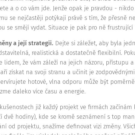
cete a o co vám jde. Jenže opak je pravdou - nikd
mu se nejčastěji potýkají právě s tím, že přesně n
ou se smějí vydat. Situace je pak pro ně frustrující 
ěny a její strategii.
Dejte si záležet, aby byla je
stavitelná, realistická a dostatečně flexibilní. Pok
te lidem, že vám záleží na jejich názoru, přístupu 
ří získat na svoji stranu a učinit je zodpovědnými
ervírujete hotové, vlna odporu může být poměrně v
zme daleko více času a energie.
zkušenostech již každý projekt ve firmách začínám
í dvě hodiny), kde se kromě seznámení s top m
ní od projektu, snažíme definovat vizi změny. Všic