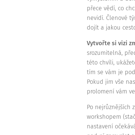
přece vědí, co ch
nevidí. Členové tý
dojít a jakou cest
Vytvořte si vizi zm
srozumitelná, před
této chvíli, ukáže
tím se vám je poda
Pokud jim vše nas
prolomení vám ve
Po nejrůznějších 
workshopem (stač
nastavení očekává