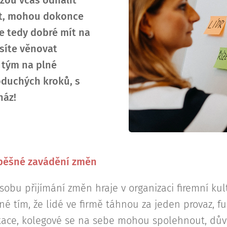
žou včas odhalit
vat, mohou dokonce
je tedy dobré mít na
síte věnovat
 tým na plné
oduchých kroků, s
náz!
pěšné zavádění změn
sobu přijímání změn hraje v organizaci firemní kul
né tím, že lidé ve firmě táhnou za jeden provaz, 
ce, kolegové se na sebe mohou spolehnout, důvěř