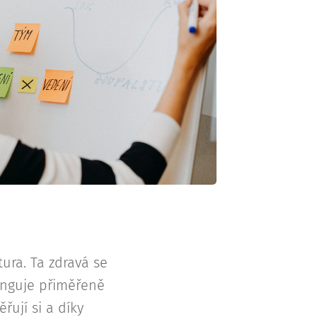
tura. Ta zdravá se
funguje přiměřeně
ují si a díky