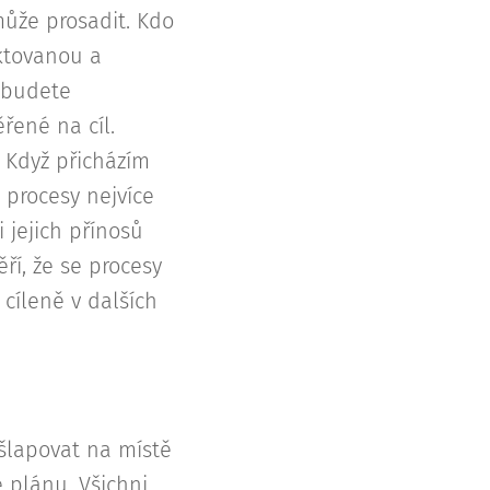
může prosadit. Kdo
ktovanou a
 budete
řené na cíl.
 Když přicházím
 procesy nejvíce
jejich přínosů
ěří, že se procesy
 cíleně v dalších
ešlapovat na místě
 plánu. Všichni