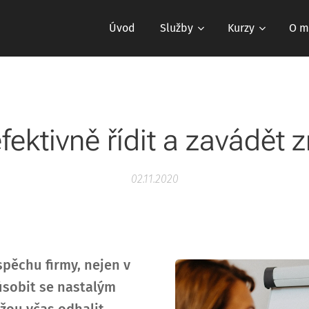
Úvod
Služby
Kurzy
O m
fektivně řídit a zavádět
02.11.2020
spěchu firmy, nejen v
ůsobit se nastalým