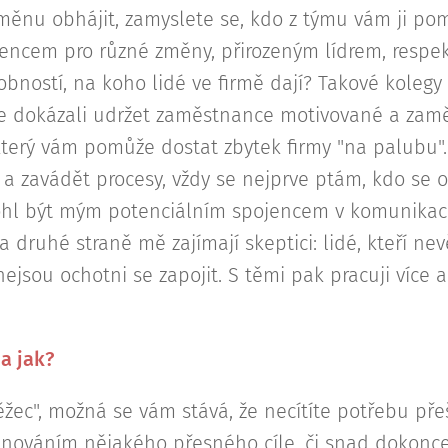
 změnu obhájit, zamyslete se, kdo z týmu vám ji po
šencem pro různé změny, přirozeným lídrem, respe
ností, na koho lidé ve firmě dají? Takové kolegy
e dokázali udržet zaměstnance motivované a zamě
který vám pomůže dostat zbytek firmy "na palubu".
a zavádět procesy, vždy se nejprve ptám, kdo se o
ohl být mým potenciálním spojencem v komunikaci 
a druhé straně mě zajímají skeptici: lidé, kteří nev
ejsou ochotni se zapojit. S těmi pak pracuji více a
a jak?
běžec", možná se vám stává, že necítíte potřebu př
nováním nějakého přesného cíle, či snad dokonce