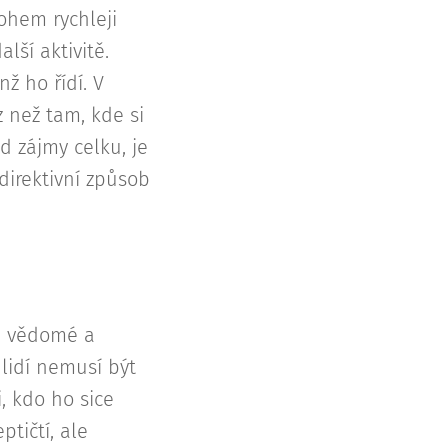
hem rychleji
lší aktivitě.
nž ho řídí. V
 než tam, kde si
d zájmy celku, je
direktivní způsob
te vědomé a
 lidí nemusí být
, kdo ho sice
tičtí, ale