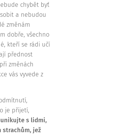
nebude chybět byť
ůsobit a nebudou
 lidé změnám
jim dobře, všechno
é, kteří se rádi učí
ají přednost
u při změnách
kce vás vyvede z
odmítnutí,
je přijetí,
nikujte s lidmi,
 strachům, jež