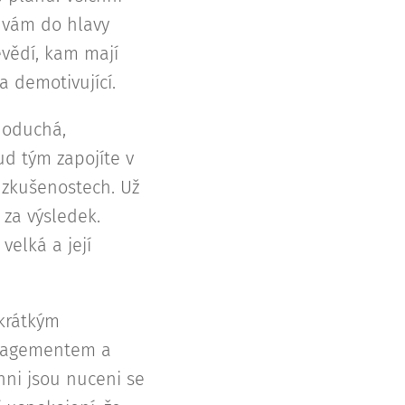
o vám do hlavy
evědí, kam mají
a demotivující.
dnoduchá,
ud tým zapojíte v
a zkušenostech. Už
 za výsledek.
elká a její
 krátkým
anagementem a
hni jsou nuceni se