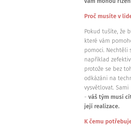
vám mohou řízení
Proč musíte v lid
Pokud tušíte, že b
které vám pomohou
pomoci. Nechtěli 
například zefektiv
protože se bez to
odkázáni na techn
vysvětlovat. Sami
-
váš tým musí cí
její realizace.
K čemu potřebuje