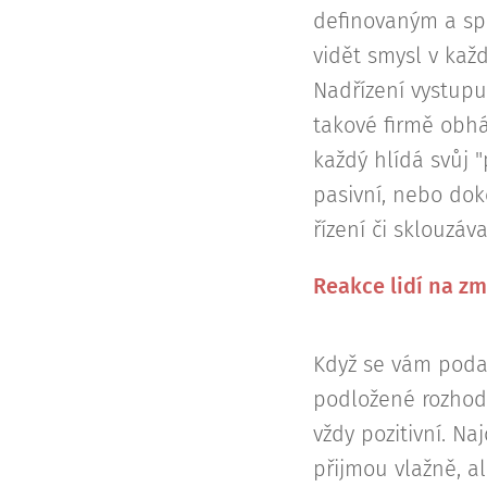
definovaným a sp
vidět smysl v kaž
Nadřízení vystupuj
takové firmě obhá
každý hlídá svůj "
pasivní, nebo dok
řízení či sklouzá
Reakce lidí na z
Když se vám podař
podložené rozhodnu
vždy pozitivní. N
přijmou vlažně, a