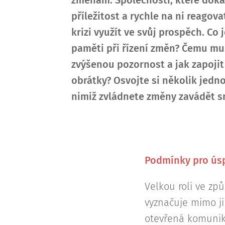
změnám. Společnosti, které doká
příležitost a rychle na ni reago
krizi využít ve svůj prospěch. Co 
paměti při řízení změn? Čemu mu
zvýšenou pozornost a jak zapojit
obrátky? Osvojte si několik jedn
nimiž zvládnete změny zavádět s
Podmínky pro ús
Velkou roli ve způ
vyznačuje mimo ji
otevřená komunika