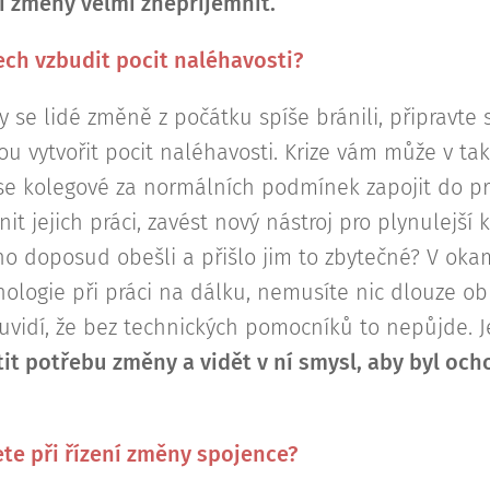
 změny velmi znepříjemnit.
ech vzbudit pocit naléhavosti?
y se lidé změně z počátku spíše bránili, připravte 
 vytvořit pocit naléhavosti. Krize vám může v tako
se kolegové za normálních podmínek zapojit do pr
nit jejich práci, zavést nový nástroj pro plynulejší
ho doposud obešli a přišlo jim to zbytečné? V okam
ologie při práci na dálku, nemusíte nic dlouze ob
 uvidí, že bez technických pomocníků to nepůjde.
tit potřebu změny a vidět v ní smysl, aby byl och
te při řízení změny spojence?