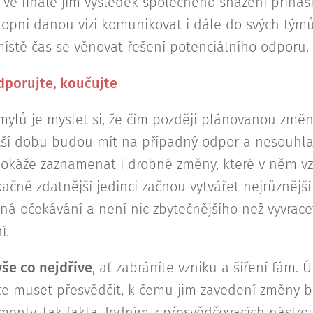
 ve finále jim výsledek společného snažení přináší
hopni danou vizi komunikovat i dále do svých týmů
stě čas se věnovat řešení potenciálního odporu.
dporujte, koučujte
mylů je myslet si, že čím později plánovanou změ
tší dobu budou mít na případný odpor a nesouhlas
dokáže zaznamenat i drobné změny, které v něm vz
ačně zdatnější jedinci začnou vytvářet nejrůznější
á očekávání a není nic zbytečnějšího než vyvrace
í.
še co nejdříve
, ať zabráníte vzniku a šíření fám. Ú
te muset přesvědčit, k čemu jim zavedení změny bu
enty, tak fakta. Jedním z přesvědčovacích nástrojů