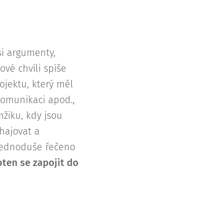
si argumenty,
vé chvíli spíše
ojektu, který měl
 komunikaci apod.,
žiku, kdy jsou
hajovat a
 Jednoduše řečeno
oten se zapojit do