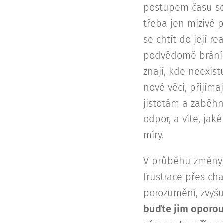
postupem času se 
třeba jen mizivé 
se chtít do její r
podvědomě brání. 
znají, kde neexistu
nové věci, přijím
jistotám a zaběhn
odpor, a víte, ja
míry.
V průběhu změny li
frustrace přes cha
porozumění, zvyšu
buďte jim oporou