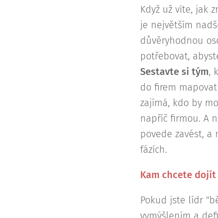
Když už víte, jak
je největším nad
důvěryhodnou osob
potřebovat, abyst
Sestavte si tým
, 
do firem mapovat 
zajímá, kdo by m
napříč firmou. A n
povede zavést, a n
fázích.
Kam chcete dojít 
Pokud jste lídr "
vymýšlením a defi