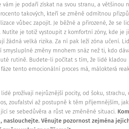
vám je podaří získat na svou stranu, a většinou 
procento takových, kteří se změně odmítnou přizp
ealizace vůbec zapojit. Je běžné a přirozené, že se
Nutíte je totiž vystoupit z komfortní zóny, kde je 
jí žádná velká rizika. Za ní pak leží zóna učení. Lid
ají smysluplné změny mnohem snáz než ti, kdo dáv
uté rutině. Budete-li počítat s tím, že lidé klado
ké fáze tento emocionální proces má, málokterá rea
dé prožívají nejrůznější pocity, od šoku, strachu, 
os, zoufalství až postupně k těm příjemnějším, jako 
jící se sebedůvěra a růst ve změněné situaci.
Komu
, naslouchejte. Věnujte pozornost zejména jejich