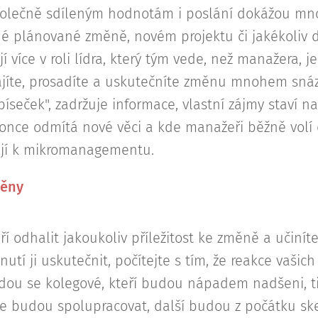
olečně sdíleným hodnotám i poslání dokážou mno
dé plánované změně, novém projektu či jakékoliv da
í více v roli lídra, který tým vede, než manažera, je
jíte, prosadíte a uskutečníte změnu mnohem snáz
píseček", zadržuje informace, vlastní zájmy staví na
once odmítá nové věci a kde manažeři běžně volí 
vají k mikromanagementu.
měny
í odhalit jakoukoliv příležitost ke změně a učiní
tí ji uskutečnit, počítejte s tím, že reakce vašich
ajdou se kolegové, kteří budou nápadem nadšeni, ti
le budou spolupracovat, další budou z počátku skep