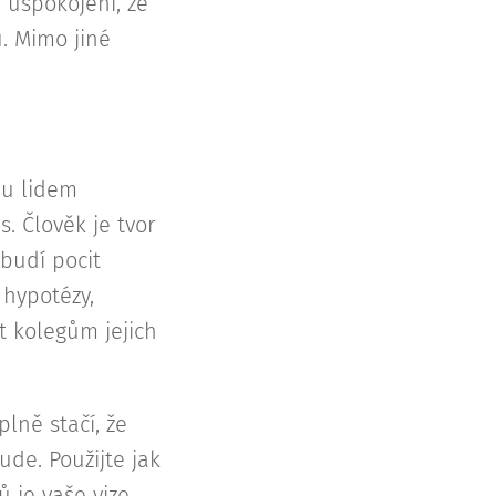
 uspokojení, že
. Mimo jiné
nu lidem
. Člověk je tvor
budí pocit
 hypotézy,
t kolegům jejich
plně stačí, že
de. Použijte jak
 je vaše vize