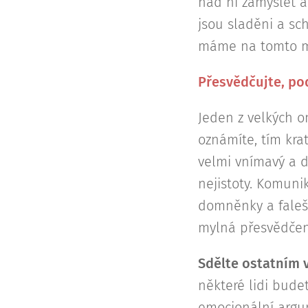
nad ní zamyslet a
jsou sladěni a sc
máme na tomto mí
Přesvědčujte, po
Jeden z velkých o
oznámíte, tím kra
velmi vnímavý a 
nejistoty. Komunik
domněnky a falešn
mylná přesvědčen
Sdělte ostatním v
některé lidi bude
emocionální argum